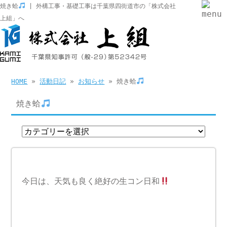
焼き蛤
| 外構工事・基礎工事は千葉県四街道市の「株式会社
上組」へ
HOME
»
活動日記
»
お知らせ
» 焼き蛤
焼き蛤
今日は、天気も良く絶好の生コン日和