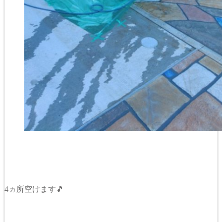
4ヵ所空けます🎵