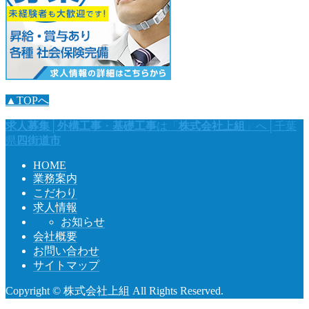
▲TOPへ
求人募集
│
外構工事
・
基礎工事
は「
株式会社上組
」へ│千葉
県
四街道市
HOME
業務案内
こだわり
求人情報
お知らせ
会社概要
お問い合わせ
サイトマップ
Copyright © 株式会社上組 All Rights Reserved.