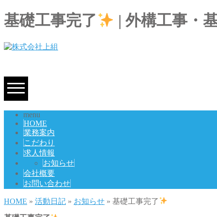
基礎工事完了
| 外構工事
menu
HOME
業務案内
こだわり
求人情報
お知らせ
会社概要
お問い合わせ
HOME
»
活動日記
»
お知らせ
» 基礎工事完了